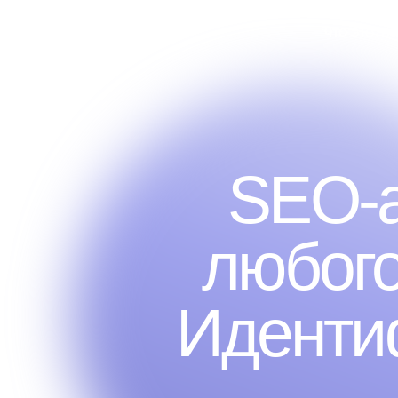
ЧТО ЭТО?
ВО
SEO-а
любого
Иденти