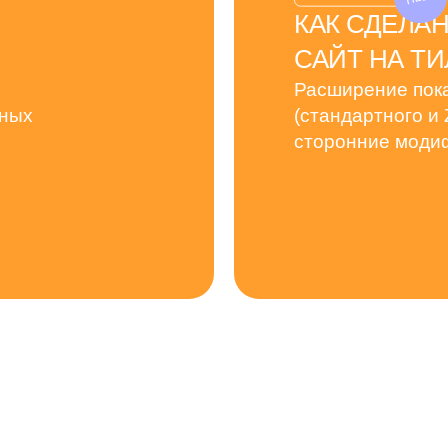
КАК СДЕЛА
САЙТ НА ТИ
Расширение пока
нных
(стандартного и
сторонние моди