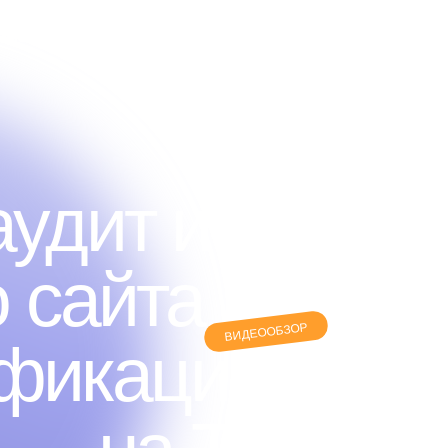
ЗМОЖНОСТИ
КАК РАБОТАЕТ
ВИДЕООБЗОР
АВТОРЫ
удит и оптим
 сайта
в пару 
ВИДЕООБЗОР
фикация блок