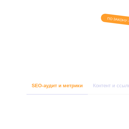
ANNEX
ПО ЗАКОНУ
и оптим
в б
SEO-аудит и метрики
Контент и ссыл